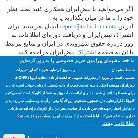
اگر می‌خواهید با نبض‌ایران همکاری کنید لطفا نظر
خود را با ما در میان بگذارید یا به
آدرس
report@nabz-iran.com
ایمیل بفرستید. برای
اشتراک نبض‌ایران و دریافت دوره‌ای اطلاعات به
روز درباره حقوق شهروندی در ایران و منابع مرتبط
با آن به صفحه
اشتراک
نبض‌ایران مراجعه کنید.
ما خط مشیمان پیرامون حریم خصوصی را به روز کرده‌ایم
ما خط مشیمان
پیرامون حریم خصوصی
را به روز کرده‌ایم. هرچند که این تغییرات
مسئولیت‌پذیری
نبض نامه
آزادی مدنی
حقوق بشر
تضمینی است بر پیروی از مقررات عمومی حافظت از داده اتحادیه اروپا (GDPR)،‌
مشارکت زنان
نبض‌ایران همیشه اعتقاد داشته که محافظت از داده شخصی ارزشی جهانی است که باید
برای همه افراد اعمال شود. ما برای ارائه خدمات بهتر به شما از کلوچک استفاده می‌کنیم.
کلوچک کارکردهایی دارد همچون تشخیص این‌که آیا پیش از آن به وب‌سایتی سر زده‌اید و
صفحه اصلی
مسئولیت‌پذیری
ترویج
Footer
یا نمایش اخطار جهنده‌ای حین بازدید از سایت. نبض‌ایران از کلوچک برای اهداف بازیابی
تجاری استفاده نمی‌کند. آیا با استفاده از کلوچک در این وب‌سایت موافق هستید؟
انتخابات
منابع
حریم خصوصی
menu
اطلاعات بیشتر
درباره ما