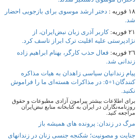
١٨ فوریه :
دختر ارشد موسوی برای بازجویی احضار
شد.
٢١ فوریه:
کاربر آذری زبان نبض‌ایران، از
نژادپرستی علیه اقلیت ترک ابراز تاسف کرد.
٢٦ فوریه:
فعال حذب کارگر، بهنام ابراهیم زاده
زندانی شد.
پیام زندانیان سیاسی زاهدان به هیات مذاکره
کنندگان١+٥: در مذاکرات هسته‌ای ما را فراموش
نکنید.
برای اطلاعات بیشتر پیرامون آزادی مطبوعات و حقوق
روزنامه‌نگاران در ایران به کتابخانه منابع نبض‌ایران
مراجعه کنید.
مرگ در زندان: پرونده های همیشه باز
جنایت و مصونیت؛ شکنجه جنسی زنان در زندانهای