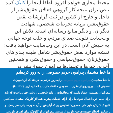
محیط مجازی خواهد افزود. لطفا اینجا را
کلیک
کنید.
نبض‌ايران نتيجه کار گروهي فعالان حقوق‌بشر از
داخل و خارج از کشور در ثبت گزارشات نقض
حقوق‌بشر، برپايه تجربيات شخصي، شهادت
ديگران، و ديگر منابع رسانه‌اي است. تلاش اين
وب‌سايت تقويت صداي مردم، و جلب توجه جهاني
به جنبش آنان است. در اين وب‌سايت خواهيد يافت:
نقشه موارد نقض حقوق‌بشر شامل طبقه بندي‌هاي
حقوق‌زنان، حقوق‌سياسي و حقوق‌بشر، و همچنين
آخرين خبر‌ها و تحليل‌ها پيرامون حقوق‌بشر در
ما خط مشیمان پیرامون حریم خصوصی را به روز کرده‌ایم
ايران.
ما خط مشیمان
پیرامون حریم خصوصی
را به روز کرده‌ایم. هرچند که این تغییرات
تضمینی است بر پیروی از مقررات عمومی حافظت از داده اتحادیه اروپا (GDPR)،‌
مسئولیت‌پذیری
نبض نامه
آزادی مدنی
حقوق بشر
نبض‌ایران همیشه اعتقاد داشته که محافظت از داده شخصی ارزشی جهانی است که باید
برای همه افراد اعمال شود. ما برای ارائه خدمات بهتر به شما از کلوچک استفاده می‌کنیم.
کلوچک کارکردهایی دارد همچون تشخیص این‌که آیا پیش از آن به وب‌سایتی سر زده‌اید و
صفحه اصلی
مسئولیت‌پذیری
ترویج
یا نمایش اخطار جهنده‌ای حین بازدید از سایت. نبض‌ایران از کلوچک برای اهداف بازیابی