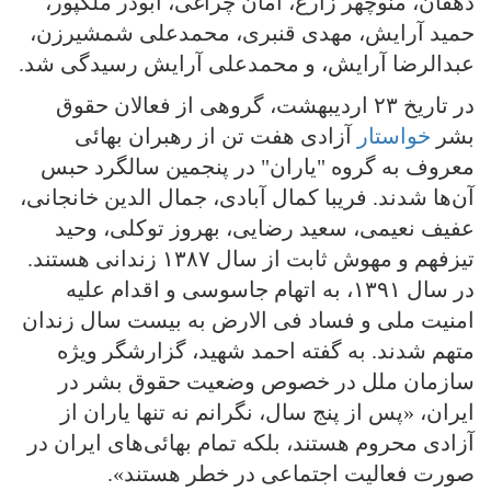
دهقان، منوچهر زارع، امان چراغی، ابوذر ملکپور،
حمید آرایش، مهدی قنبری، محمدعلی شمشیرزن،
عبدالرضا آرایش، و محمدعلی آرایش رسیدگی شد.
در تاریخ ۲۳ اردیبهشت، گروهی از فعالان حقوق
بشر
خواستار
آزادی هفت تن از رهبران بهائی
معروف به گروه "یاران" در پنجمین سالگرد حبس
آن‌ها شدند. فریبا کمال آبادی، جمال الدین خانجانی،
عفیف نعیمی، سعید رضایی، بهروز توکلی، وحید
تیزفهم و مهوش ثابت از سال ۱۳۸۷ زندانی هستند.
در سال ۱۳۹۱، به اتهام جاسوسی و اقدام علیه
امنیت ملی و فساد فی الارض به بیست سال زندان
متهم شدند. به گفته احمد شهید، گزارشگر ویژه
سازمان ملل در خصوص وضعیت حقوق بشر در
ایران، «پس از پنج سال، نگرانم نه تنها یاران از
آزادی محروم هستند، بلکه تمام بهائی‌های ایران در
صورت فعالیت اجتماعی در خطر هستند».