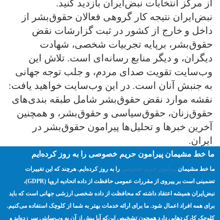
از مرکز انتخابات نبض‌ایران بازدید کنید.
نبض‌ایران نتیجه کار گروهی فعالان حقوق‌بشر از
داخل و خارج از کشور در ثبت گزارشات نقض
حقوق‌بشر، برپایه تجربیات شخصی، شهادت
دیگران، و دیگر منابع رسانه‌ای است. تلاش این
وب‌سایت تقویت صدای مردم، و جلب توجه جهانی
به جنبش آنان است. در این وب‌سایت خواهید یافت:
نقشه موارد نقض حقوق‌بشر شامل طبقه بندی‌های
حقوق‌زنان، حقوق‌سیاسی و حقوق‌بشر، و همچنین
آخرین خبر‌ها و تحلیل‌ها پیرامون حقوق‌بشر در
ایران.
ما خط مشیمان پیرامون حریم خصوصی را به روز کرده‌ایم
ما خط مشیمان
پیرامون حریم خصوصی
را به روز کرده‌ایم. هرچند که این تغییرات
مسئولیت‌پذیری
نبض نامه
آزادی مدنی
حقوق بشر
تضمینی است بر پیروی از مقررات عمومی حافظت از داده اتحادیه اروپا (GDPR)،‌
نقشه
نبض‌ایران همیشه اعتقاد داشته که محافظت از داده شخصی ارزشی جهانی است که باید
برای همه افراد اعمال شود. ما برای ارائه خدمات بهتر به شما از کلوچک استفاده می‌کنیم.
کلوچک کارکردهایی دارد همچون تشخیص این‌که آیا پیش از آن به وب‌سایتی سر زده‌اید و