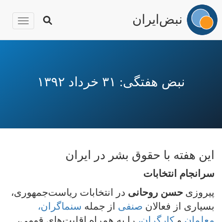
نبض‌ایران
igation
رفتن
به
محتوای
نبض هفتگی: ۳۱ خرداد ۱۳۹۲
اصلی
این هفته با حقوق بشر در ایران
سرانجام انتخابات
پیروزی
حسن روحانی
در انتخابات ریاست‌جمهوری،
بسیاری از فعالان
صنفی
از جمله
سنماگران،
معلمان
و
کارگران،
را به همراه اقلیت‌های قومی،