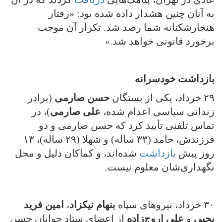
به آنان چنین هشدار داده شده بود: «رفتار
هنجارشکنانه شما رصد شد. تکرار آن موجب
برخورد قانونی خواهد شد.»
بازداشت خودسرانه
۲۹ خرداد، یکی از بستگان
حسن صارمی
(برادر
زندانی سیاسی اعدام شده،
علی صارمی
)، در
تماس تلفنی تأیید کرد که حسن صارمی و دو
فرزندش، حامد (۳۳ ساله) و شهلا (۲۹ ساله)، ۱۳
روز پیش
بازداشت
شده‌اند، و کماکان دلیل و محل
نگهداری‌شان معلوم نیست.
۳۰ خرداد، نیروهای سپاه
بنهام نیکزاد
،
امین فرید
یحیی
و
علی اروج‌زاده
از اعضای ستاد جوانان حسن