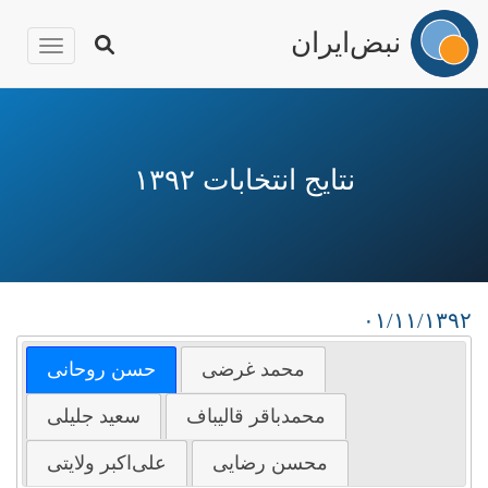
نبض‌ایران
igation
رفتن
به
محتوای
نتایج انتخابات ۱۳۹۲
اصلی
۰۱/۱۱/۱۳۹۲
محمد غرضی
حسن روحانی
محمدباقر قالیباف
سعید جلیلی
محسن رضایی
علی‌اکبر ولایتی