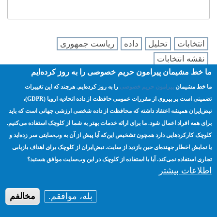
انتخابات
تحلیل
داده
ریاست جمهوری
نقشه انتخابات
ما خط مشیمان پیرامون حریم خصوصی را به روز کرده‌ایم
ما خط مشیمان
پیرامون حریم خصوصی
را به روز کرده‌ایم. هرچند که این تغییرات
تضمینی است بر پیروی از مقررات عمومی حافظت از داده اتحادیه اروپا (GDPR)،‌
صفحه اصلی
مسئولیت‌پذیری
ترویج
Footer
نبض‌ایران همیشه اعتقاد داشته که محافظت از داده شخصی ارزشی جهانی است که باید
انتخابات
منابع
حریم خصوصی
menu
برای همه افراد اعمال شود. ما برای ارائه خدمات بهتر به شما از کلوچک استفاده می‌کنیم.
درباره ما
کلوچک کارکردهایی دارد همچون تشخیص این‌که آیا پیش از آن به وب‌سایتی سر زده‌اید و
یا نمایش اخطار جهنده‌ای حین بازدید از سایت. نبض‌ایران از کلوچک برای اهداف بازیابی
تجاری استفاده نمی‌کند. آیا با استفاده از کلوچک در این وب‌سایت موافق هستید؟
اطلاعات بیشتر
بله، موافقم.
مخالفم