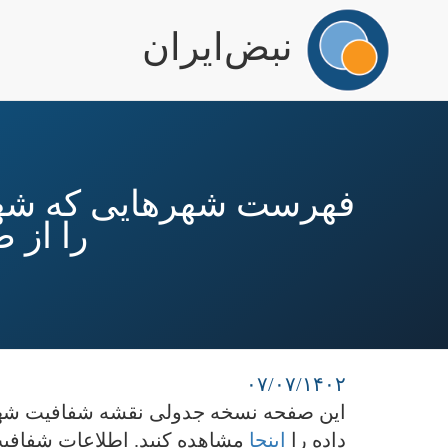
igation
نبض‌ایران
رفتن
به
محتوای
اصلی
را از 
۰۷/۰۷/۱۴۰۲
داده را
اینجا
مشاهده کنید. اطلاعات شفافیت