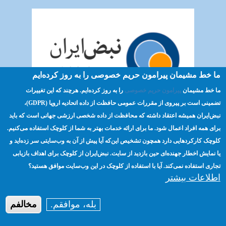
ما خط مشیمان پیرامون حریم خصوصی را به روز کرده‌ایم
ما خط مشیمان
پیرامون حریم خصوصی
را به روز کرده‌ایم. هرچند که این تغییرات
تضمینی است بر پیروی از مقررات عمومی حافظت از داده اتحادیه اروپا (GDPR)،‌
پايش بودجه در سطح ملى و محلى
نبض‌ایران همیشه اعتقاد داشته که محافظت از داده شخصی ارزشی جهانی است که باید
برای همه افراد اعمال شود. ما برای ارائه خدمات بهتر به شما از کلوچک استفاده می‌کنیم.
کلوچک کارکردهایی دارد همچون تشخیص این‌که آیا پیش از آن به وب‌سایتی سر زده‌اید و
صفحه اصلی
مسئولیت‌پذیری
ترویج
Footer
یا نمایش اخطار جهنده‌ای حین بازدید از سایت. نبض‌ایران از کلوچک برای اهداف بازیابی
تجاری استفاده نمی‌کند. آیا با استفاده از کلوچک در این وب‌سایت موافق هستید؟
انتخابات
منابع
حریم خصوصی
menu
اطلاعات بیشتر
درباره ما
بله، موافقم.
مخالفم