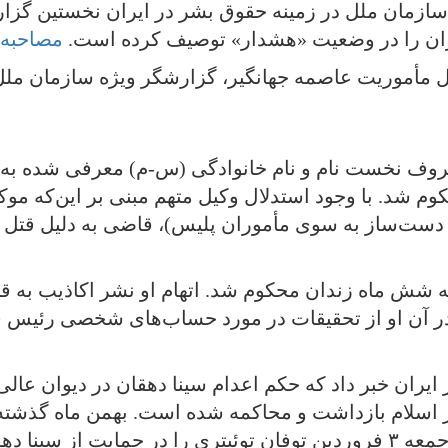
ه سازمان ملل در زمینه حقوق بشر در ایران نخستین گز
ران را در وضعیت «هشدار» توصیف کرده است.
مصاحبه ر
مأموریت عاصمه جهانگیر، گزارشگر ویژه سازمان ملل د
با حروف نخست نام و نام خانوادگی (س-م) معرفی شده به
ی سال ۹۳ به اعدام محکوم شد. با وجود استدلال وکیل متهم مبنی بر ا
 دست‌ساز به سوی مأموران پلیس)، قاضی به دلیل قت
به شش ماه زندان محکوم شد. اتهام او نشر اکاذیب به
 آن او از تحقیقات در مورد حساب‌های شخصی رئیس قوه
ر ایران خبر داد که حکم اعدام سینا دهقان در دیوان عا
مبر اسلام بازداشت و محاکمه شده است. بهمن ماه گذشته
. فعالان اینترنتی امروز جمعه ۳ فروردین توفان توئیتری را در حمای