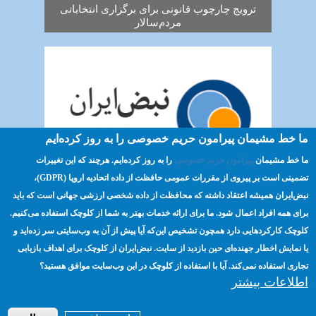
ترویج چارچوب قانونی برای برگزاری انتخاباتی
مردم‌سالار
ما خط مشیمان پیرامون حریم خصوصی را به روز کرده‌ایم
ما خط مشیمان
پیرامون حریم خصوصی
را به روز کرده‌ایم. هرچند که این تغییرات
تضمینی است بر پیروی از مقررات عمومی حافظت از داده اتحادیه اروپا (GDPR)،‌
استفاده از اینترنت برای توسعه و سازماندهی
نبض‌ایران همیشه اعتقاد داشته که محافظت از داده شخصی ارزشی جهانی است که باید
برای همه افراد اعمال شود. ما برای ارائه خدمات بهتر به شما از کلوچک استفاده می‌کنیم.
کلوچک کارکردهایی دارد همچون تشخیص این‌که آیا پیش از آن به وب‌سایتی سر زده‌اید و
صفحه اصلی
مسئولیت‌پذیری
ترویج
Footer
یا نمایش اخطار جهنده‌ای حین بازدید از سایت. نبض‌ایران از کلوچک برای اهداف بازیابی
تجاری استفاده نمی‌کند. آیا با استفاده از کلوچک در این وب‌سایت موافق هستید؟
انتخابات
منابع
حریم خصوصی
menu
اطلاعات بیشتر
درباره ما