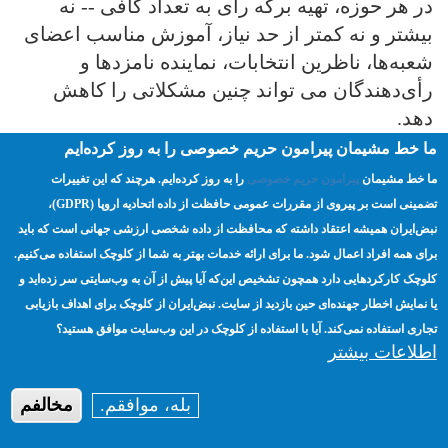
در هر حوزه، تهیه برگه رأی به تعداد کافی -- نه
بیشتر و نه کمتر از حد نیاز، آموزش مناسب اعضای
شعبه‌ها، ناظرین انتخابات، نماینده نامزدها و
رأی‌دهندگان می تواند چنین مشکلاتی را کاهش
دهد.
ما خط مشیمان پیرامون حریم خصوصی را به روز کرده‌ایم
ما خط مشیمان
پیرامون حریم خصوصی
را به روز کرده‌ایم. هرچند که این تغییرات
تضمینی است بر پیروی از مقررات عمومی حافظت از داده اتحادیه اروپا (GDPR)،‌
نبض‌ایران همیشه اعتقاد داشته که محافظت از داده شخصی ارزشی جهانی است که باید
برای همه افراد اعمال شود. ما برای ارائه خدمات بهتر به شما از کلوچک استفاده می‌کنیم.
ماده ۷۲ انتخابات
کلوچک کارکردهایی دارد همچون تشخیص این‌که آیا پیش از آن به وب‌سایتی سر زده‌اید و
یا نمایش اخطار جهنده‌ای حین بازدید از سایت. نبض‌ایران از کلوچک برای اهداف بازیابی
ریاست‌جمهوری «هر
تجاری استفاده نمی‌کند. آیا با استفاده از کلوچک در این وب‌سایت موافق هستید؟
گونه آگهي و آثار
اطلاعات بیشتر
تبليغاتي بايد قبل از
شروع اخذ رأي از
بله، موافقم.
مخالفم
محل شعبه ثبت نام