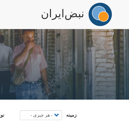
igation
نبض‌ایران
رفتن
به
محتوای
اصلی
زمینه
نو