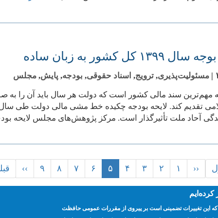
۱۳ کل کشور به زبان ساده
|
مسئولیت‌پذیری
,
ترویج
,
اسناد حقوقی
,
بودجه
,
پایش
,
مجلس
 مهم‌ترین سند مالی کشور است که دولت هر سال باید آن را به 
ی تقدیم کند. لایحه بودجه چکیده خط‌‌ مشی مالی دولت طی سال آتی
دگی آحاد ملت تأثیرگذار است. مرکز پژوهش‌های مجلس لایحه بود
ل
‹‹
۱
Previous
۲
صفحه
۳
صفحه
۴
صفحه
۵
صفحه
۶
صفحه
۷
صفحه
۸
صفحه
۹
صفحه
صفحه
››
Next
ast
قبل
page
جاری
page
age
رده‌ایم
ند که این تغییرات تضمینی است بر پیروی از مقررات عمومی حافظت