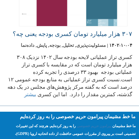
۳۰۷ هزار میلیارد تومان کسری بودجه یعنی چه؟
۱۴۰۲-۱۰-۰۴
|
مسئولیت‌پذیری
,
تحلیل
,
بودجه
,
پایش
,
داده‌نما
کسری تراز عملیاتی لایحه بودجه سال ۱۴۰۲ نزدیک ۳۰۸
هزار میلیارد تومان است که در مقایسه با کسری تراز
عملیاتی بودجه بهبود ۳۳ درصدی را تجربه کرده
است.نسبت کسری تراز عملیاتی به منابع بودجه عمومی ۱۲
درصد است که به گفته مرکز پژوهش‌های مجلس در یک دهه
گذشته، کمترین مقدار را دارد. اما این کسری
بیشتر
Pagination
ما خط مشیمان پیرامون حریم خصوصی را به روز کرده‌ایم
First
« اول
‹‹
۱
Previous
۲
صفحه
۳
صفحه
۴
صفحه
۵
صفحه
۶
صفحه
۷
صفحه
۸
صفحه
۹
صفحه
صفحه
ما خط مشیمان
پیرامون حریم خصوصی
را به روز کرده‌ایم. هرچند که این تغییرات
page
page
جاری
تضمینی است بر پیروی از مقررات عمومی حافظت از داده اتحادیه اروپا (GDPR)،‌
…
››
Next
Last
قبلی »